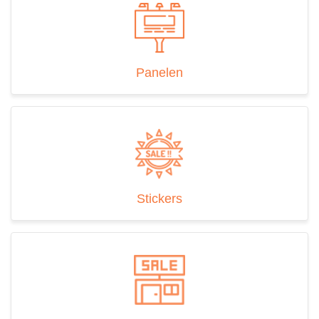
Werf-
en
Immoborden
Fotoprints
Panelen
Verlichting
Over
ons
Vacatures
Stickers
Openingsuren
Contact
Privacy
en
cookie