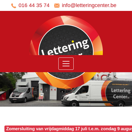
016 44 35 74
info@letteringcenter.be
Home
Ons
aanbod
Belettering
voertuigen
Panelen
Stickers
Banners
en
Spandoeken
Zomersluiting van vrijdagmiddag 17 juli t.e.m. zondag 9 augu