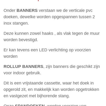
Zuilen
en
Onder
BANNERS
verstaan we de verticale pvc
lichtbakken
doeken, dewelke worden opgespannen tussen 2
inox stangen.
Signalisatie
Deze kunnen zowel haaks , als vlak tegen de muur
Raamfolies
worden bevestigd.
Vlaggen
Er kan tevens een LED verlichting op voorzien
en
worden
masten
Wanddecoratie
ROLLUP BANNERS
, zijn banners die geschikt zijn
voor indoor gebruik.
Frees-
en
Dit is een vrijstaande cassette, waar het doek in
Doosletters
opgerold zit, en makkelijk kan worden opgetrokken
en vastgezet met bijhorende stang.
Stoepborden
Onze
SPANDOEKEN
, worden voorzien van