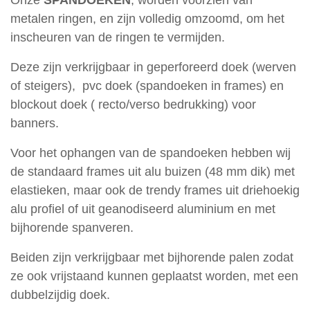
Werf-
metalen ringen, en zijn volledig omzoomd, om het
en
inscheuren van de ringen te vermijden.
Immoborden
Fotoprints
Deze zijn verkrijgbaar in geperforeerd doek (werven
of steigers), pvc doek (spandoeken in frames) en
Verlichting
blockout doek ( recto/verso bedrukking) voor
Over
banners.
ons
Voor het ophangen van de spandoeken hebben wij
Vacatures
de standaard frames uit alu buizen (48 mm dik) met
elastieken, maar ook de trendy frames uit driehoekig
Openingsuren
alu profiel of uit geanodiseerd aluminium en met
Contact
bijhorende spanveren.
Privacy
Beiden zijn verkrijgbaar met bijhorende palen zodat
en
ze ook vrijstaand kunnen geplaatst worden, met een
cookie
dubbelzijdig doek.