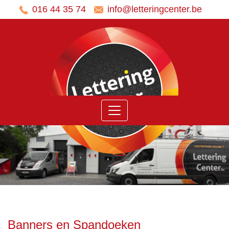
016 44 35 74
info@letteringcenter.be
Home
Ons
aanbod
Belettering
voertuigen
Panelen
Stickers
Banners
en
Spandoeken
Banners en Spandoeken