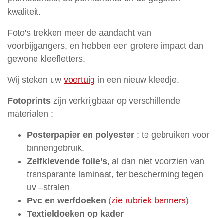
Zuilen
kwaliteit.
en
Foto's trekken meer de aandacht van
lichtbakken
voorbijgangers, en hebben een grotere impact dan
Signalisatie
gewone kleefletters.
Raamfolies
Wij steken uw
voertuig
in een nieuw kleedje.
Vlaggen
Fotoprints
zijn verkrijgbaar op verschillende
en
materialen :
masten
Wanddecoratie
Posterpapier en polyester
: te gebruiken voor
binnengebruik.
Frees-
Zelfklevende folie’s
, al dan niet voorzien van
en
transparante laminaat, ter bescherming tegen
Doosletters
uv –stralen
Stoepborden
Pvc en werfdoeken
(
zie rubriek banners
)
Textieldoeken op kader