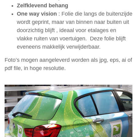
Werf-
Zelfklevend behang
en
One way vision
: Folie die langs de buitenzijde
Immoborden
wordt geprint, maar van binnen naar buiten uit
Fotoprints
doorzichtig blijft , ideaal voor etalages en
vlakke ruiten van voertuigen. Deze folie blijft
Verlichting
eveneens makkelijk verwijderbaar.
Over
Foto’s mogen aangeleverd worden als jpg, eps, ai of
ons
pdf file, in hoge resolutie.
Vacatures
Openingsuren
Contact
Privacy
en
cookie