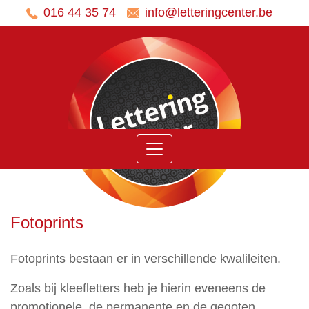
016 44 35 74
info@letteringcenter.be
Home
Ons
aanbod
Belettering
voertuigen
Panelen
Fotoprints
Stickers
Banners
Fotoprints bestaan er in verschillende kwalileiten.
en
Zoals bij kleefletters heb je hierin eveneens de
Spandoeken
promotionele, de permanente en de gegoten