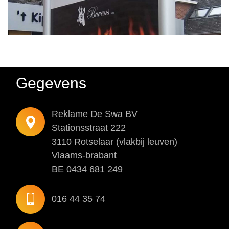
Werf-
en
Immoborden
Fotoprints
Verlichting
Gegevens
Over
ons
Reklame De Swa BV
Vacatures
Stationsstraat 222
3110 Rotselaar (vlakbij leuven)
Openingsuren
Vlaams-brabant
Contact
BE 0434 681 249
Privacy
016 44 35 74
en
cookie