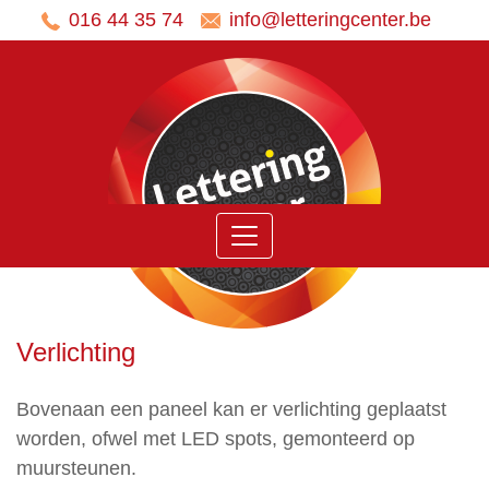
016 44 35 74
info@letteringcenter.be
Home
Ons
aanbod
Belettering
voertuigen
Panelen
Verlichting
Stickers
Banners
Bovenaan een paneel kan er verlichting geplaatst
en
worden, ofwel met LED spots, gemonteerd op
Spandoeken
muursteunen.