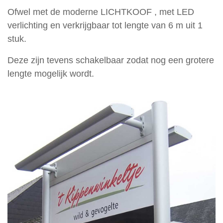
Zuilen
Ofwel met de moderne LICHTKOOF , met LED
en
verlichting en verkrijgbaar tot lengte van 6 m uit 1
lichtbakken
stuk.
Signalisatie
Deze zijn tevens schakelbaar zodat nog een grotere
Raamfolies
lengte mogelijk wordt.
Vlaggen
en
masten
Wanddecoratie
Frees-
en
Doosletters
Stoepborden