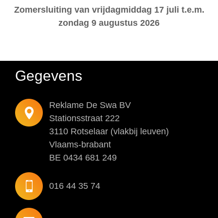
Werf-
Zomersluiting van vrijdagmiddag 17 juli t.e.m.
en
zondag 9 augustus 2026
Immoborden
Fotoprints
Verlichting
Gegevens
Over
ons
Reklame De Swa BV
Stationsstraat 222
Vacatures
3110 Rotselaar (vlakbij leuven)
Openingsuren
Vlaams-brabant
Contact
BE 0434 681 249
Privacy
016 44 35 74
en
cookie