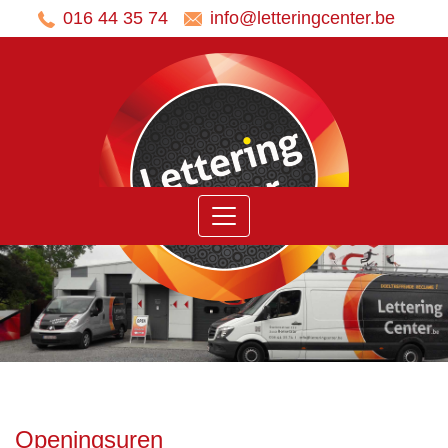
016 44 35 74
info@letteringcenter.be
Home
Ons
aanbod
Belettering
voertuigen
Panelen
Stickers
Banners
en
Spandoeken
Openingsuren